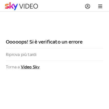
Ooooops! Si è verificato un errore
Riprova più tardi
Torna a
Video Sky