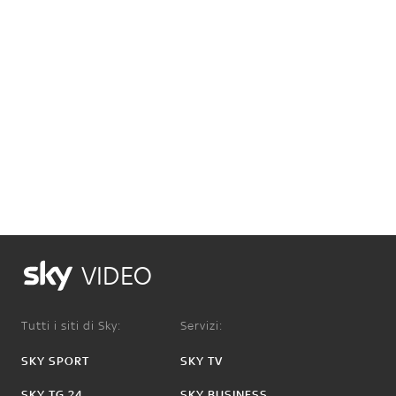
VIDEO
Tutti i siti di Sky:
Servizi:
SKY SPORT
SKY TV
SKY TG 24
SKY BUSINESS