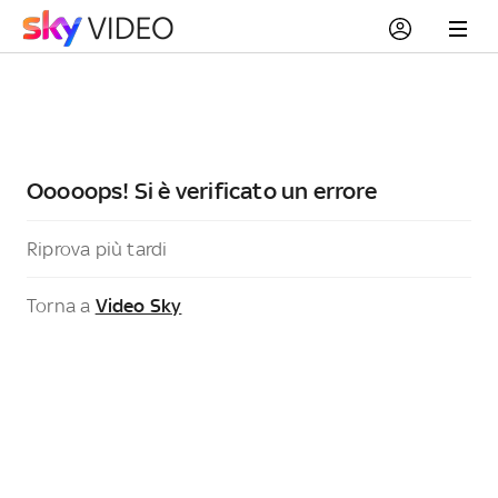
Ooooops! Si è verificato un errore
Riprova più tardi
Torna a
Video Sky