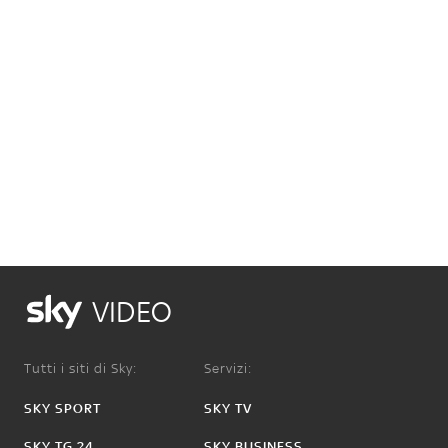
VIDEO
Tutti i siti di Sky:
Servizi:
SKY SPORT
SKY TV
SKY TG 24
SKY BUSINESS