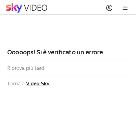
Ooooops! Si è verificato un errore
Riprova più tardi
Torna a
Video Sky