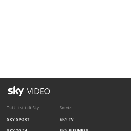
VIDEO
Tutti i siti di Sky:
Servizi:
SKY SPORT
SKY TV
SKY TG 24
SKY BUSINESS