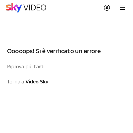
Ooooops! Si è verificato un errore
Riprova più tardi
Torna a
Video Sky