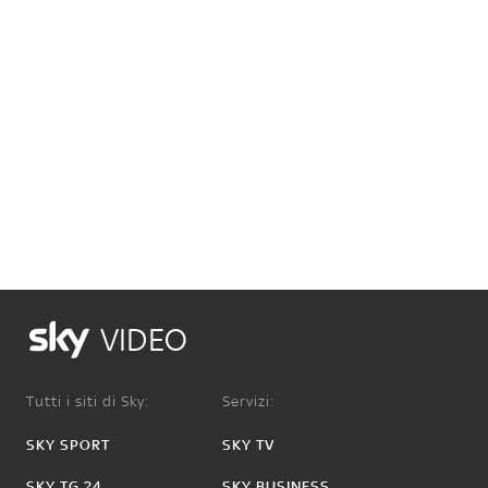
VIDEO
Tutti i siti di Sky:
Servizi:
SKY SPORT
SKY TV
SKY TG 24
SKY BUSINESS