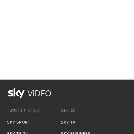
VIDEO
Tutti i siti di Sky:
Servizi:
SKY SPORT
SKY TV
SKY TG 24
SKY BUSINESS