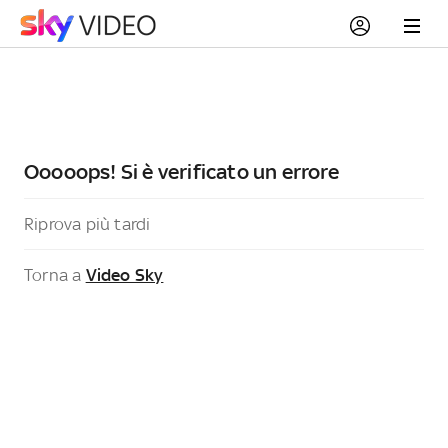
Ooooops! Si è verificato un errore
Riprova più tardi
Torna a
Video Sky