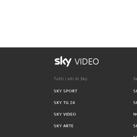
VIDEO
Tutti i siti di Sky:
Se
SKY SPORT
S
SKY TG 24
S
SKY VIDEO
N
SKY ARTE
S