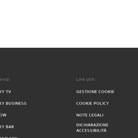
rvizi:
Link utili:
KY TV
GESTIONE COOKIE
KY BUSINESS
COOKIE POLICY
OW
NOTE LEGALI
DICHIARAZIONE
KY BAR
ACCESSIBILITÀ