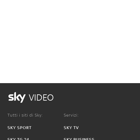
VIDEO
Tutti i siti di Sky:
Servizi:
SKY SPORT
SKY TV
SKY TG 24
SKY BUSINESS