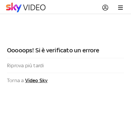
Ooooops! Si è verificato un errore
Riprova più tardi
Torna a
Video Sky