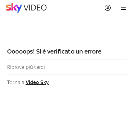
Ooooops! Si è verificato un errore
Riprova più tardi
Torna a
Video Sky