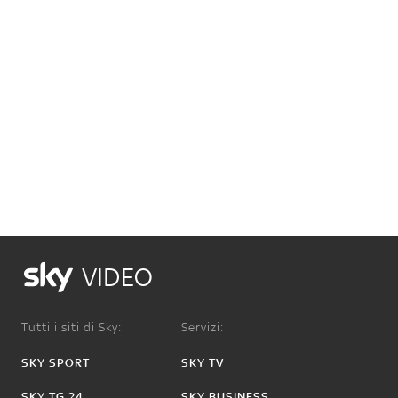
VIDEO
Tutti i siti di Sky:
Servizi:
SKY SPORT
SKY TV
SKY TG 24
SKY BUSINESS