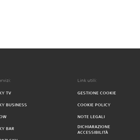
rvizi:
Link utili:
KY TV
GESTIONE COOKIE
KY BUSINESS
COOKIE POLICY
OW
NOTE LEGALI
DICHIARAZIONE
KY BAR
ACCESSIBILITÀ