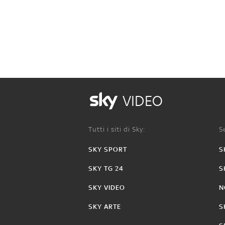
VIDEO
Tutti i siti di Sky:
Se
SKY SPORT
S
SKY TG 24
S
SKY VIDEO
N
SKY ARTE
S