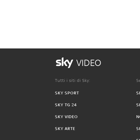
VIDEO
Tutti i siti di Sky:
Se
SKY SPORT
S
SKY TG 24
S
SKY VIDEO
N
SKY ARTE
S