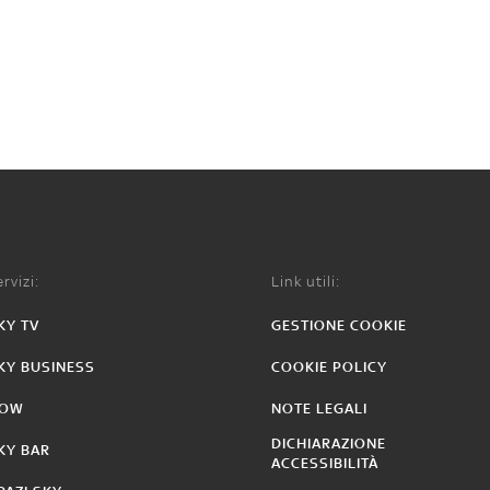
rvizi:
Link utili:
KY TV
GESTIONE COOKIE
KY BUSINESS
COOKIE POLICY
OW
NOTE LEGALI
DICHIARAZIONE
KY BAR
ACCESSIBILITÀ