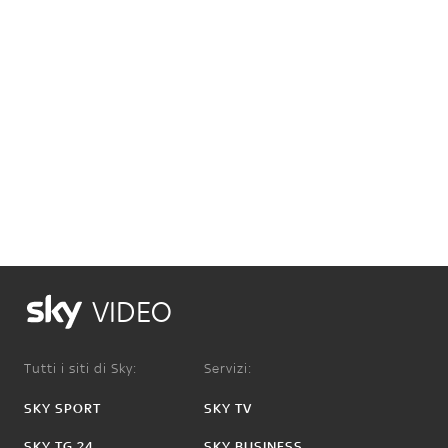
VIDEO
Tutti i siti di Sky:
Servizi:
SKY SPORT
SKY TV
SKY TG 24
SKY BUSINESS