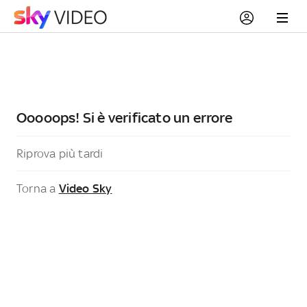
Ooooops! Si è verificato un errore
Riprova più tardi
Torna a
Video Sky