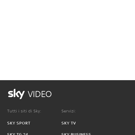
VIDEO
Tutti i siti di Sky:
Servizi:
SKY SPORT
SKY TV
SKY TG 24
SKY BUSINESS