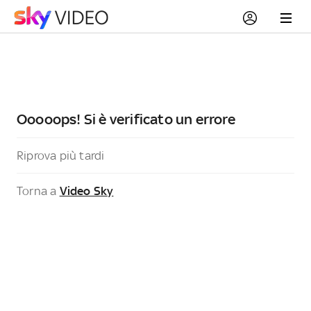
Ooooops! Si è verificato un errore
Riprova più tardi
Torna a
Video Sky