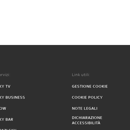
rvizi:
Link utili:
KY TV
GESTIONE COOKIE
KY BUSINESS
COOKIE POLICY
OW
NOTE LEGALI
DICHIARAZIONE
KY BAR
ACCESSIBILITÀ