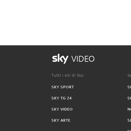
VIDEO
Tutti i siti di Sky:
Se
SKY SPORT
S
SKY TG 24
S
SKY VIDEO
N
SKY ARTE
S