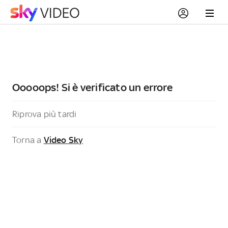
Ooooops! Si è verificato un errore
Riprova più tardi
Torna a
Video Sky