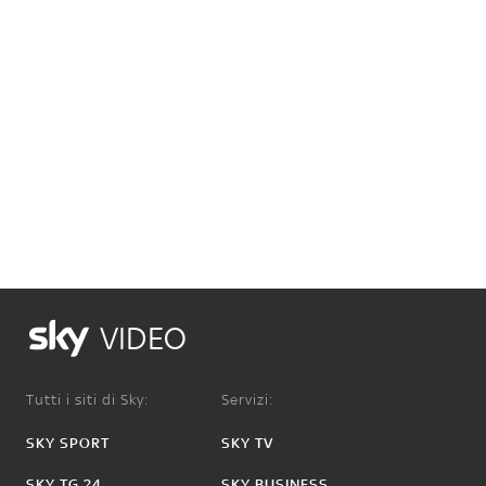
VIDEO
Tutti i siti di Sky:
Servizi:
SKY SPORT
SKY TV
SKY TG 24
SKY BUSINESS