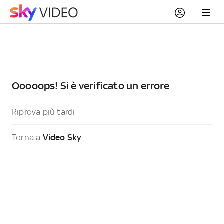
Ooooops! Si è verificato un errore
Riprova più tardi
Torna a
Video Sky