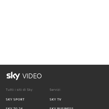
VIDEO
Tutti i siti di Sky:
Servizi:
SKY SPORT
SKY TV
SKY TG 24
SKY BUSINESS