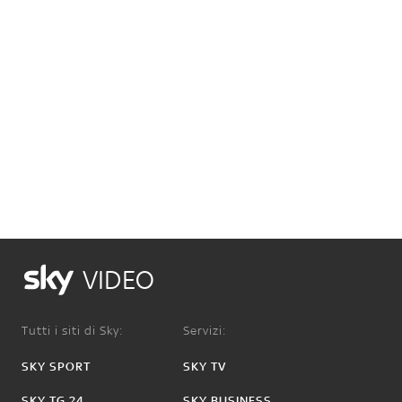
VIDEO
Tutti i siti di Sky:
Servizi:
SKY SPORT
SKY TV
SKY TG 24
SKY BUSINESS