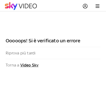
Ooooops! Si è verificato un errore
Riprova più tardi
Torna a
Video Sky