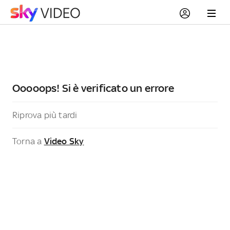
Ooooops! Si è verificato un errore
Riprova più tardi
Torna a
Video Sky