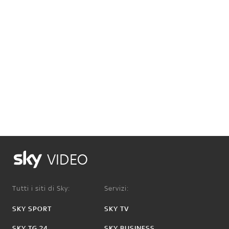
VIDEO
Tutti i siti di Sky:
Servizi:
SKY SPORT
SKY TV
SKY TG 24
SKY BUSINESS