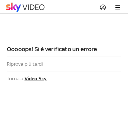
Ooooops! Si è verificato un errore
Riprova più tardi
Torna a
Video Sky