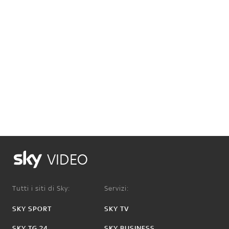
VIDEO
Tutti i siti di Sky:
Servizi:
SKY SPORT
SKY TV
SKY TG 24
SKY BUSINESS