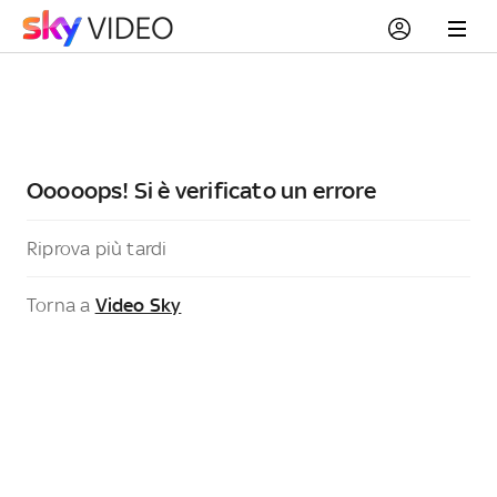
Ooooops! Si è verificato un errore
Riprova più tardi
Torna a
Video Sky