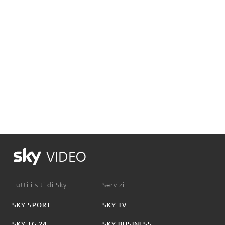
VIDEO
Tutti i siti di Sky:
Servizi:
SKY SPORT
SKY TV
SKY TG 24
SKY BUSINESS