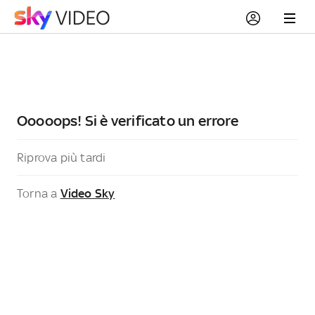
Ooooops! Si è verificato un errore
Riprova più tardi
Torna a
Video Sky