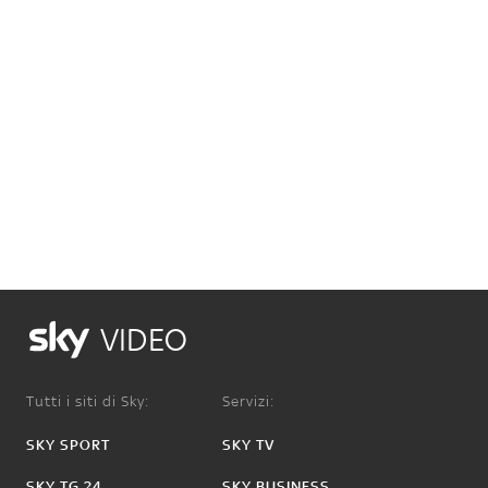
VIDEO
Tutti i siti di Sky:
Servizi:
SKY SPORT
SKY TV
SKY TG 24
SKY BUSINESS