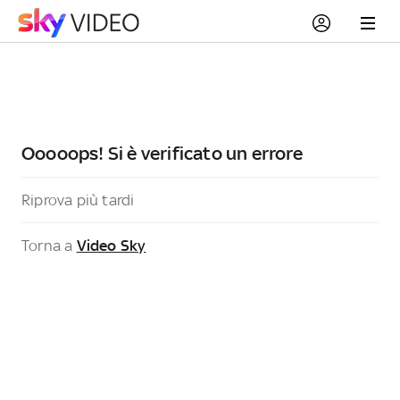
Ooooops! Si è verificato un errore
Riprova più tardi
Torna a
Video Sky