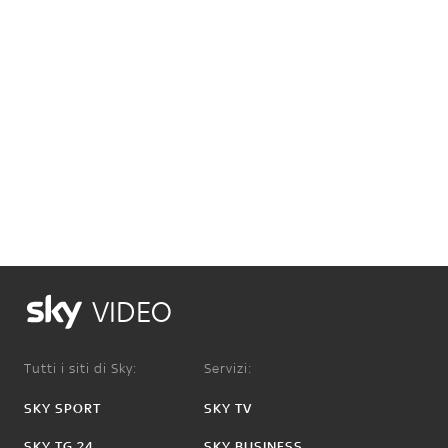
VIDEO
Tutti i siti di Sky:
Servizi:
SKY SPORT
SKY TV
SKY TG 24
SKY BUSINESS