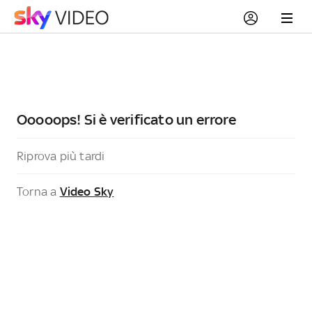
Ooooops! Si è verificato un errore
Riprova più tardi
Torna a
Video Sky