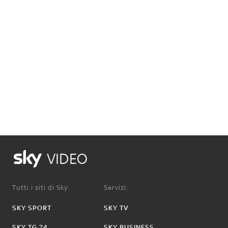
VIDEO
Tutti i siti di Sky:
Servizi:
SKY SPORT
SKY TV
SKY TG 24
SKY BUSINESS