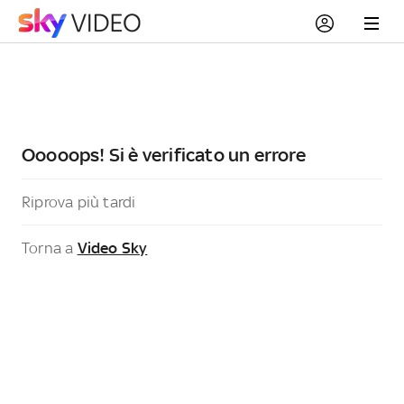
Ooooops! Si è verificato un errore
Riprova più tardi
Torna a
Video Sky