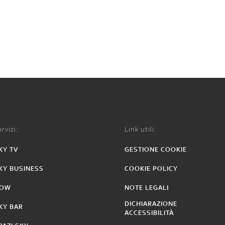
rvizi:
Link utili:
KY TV
GESTIONE COOKIE
KY BUSINESS
COOKIE POLICY
OW
NOTE LEGALI
DICHIARAZIONE
KY BAR
ACCESSIBILITÀ