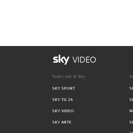
VIDEO
Tutti i siti di Sky:
Se
SKY SPORT
S
SKY TG 24
S
SKY VIDEO
N
SKY ARTE
S