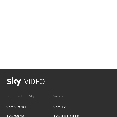
VIDEO
Tutti i siti di Sky:
Servizi:
SKY SPORT
SKY TV
SKY TG 24
SKY BUSINESS