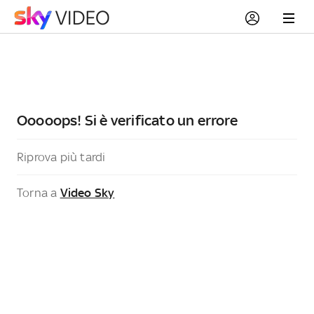
Ooooops! Si è verificato un errore
Riprova più tardi
Torna a
Video Sky