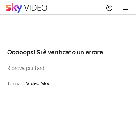
Ooooops! Si è verificato un errore
Riprova più tardi
Torna a
Video Sky