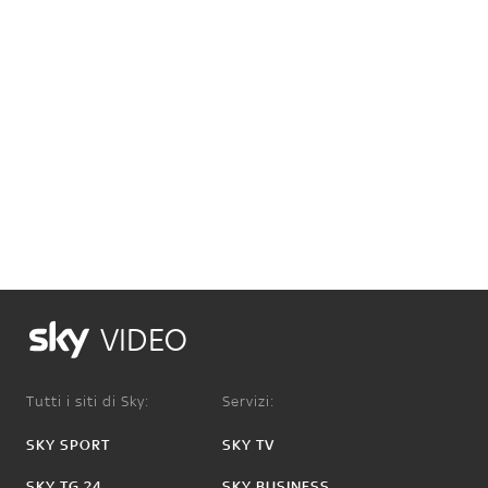
VIDEO
Tutti i siti di Sky:
Servizi:
SKY SPORT
SKY TV
SKY TG 24
SKY BUSINESS