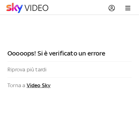
Ooooops! Si è verificato un errore
Riprova più tardi
Torna a
Video Sky