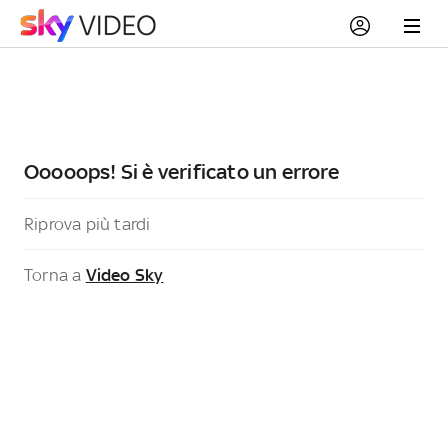
Ooooops! Si è verificato un errore
Riprova più tardi
Torna a
Video Sky