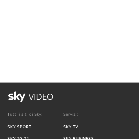
VIDEO
Tutti i siti di Sky:
Servizi:
SKY SPORT
SKY TV
SKY TG 24
SKY BUSINESS