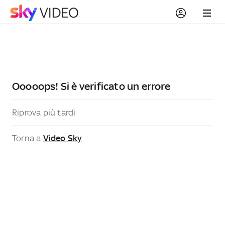
Ooooops! Si è verificato un errore
Riprova più tardi
Torna a
Video Sky