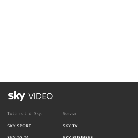
VIDEO
Tutti i siti di Sky:
Servizi:
SKY SPORT
SKY TV
SKY TG 24
SKY BUSINESS