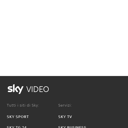
VIDEO
Tutti i siti di Sky:
Servizi:
SKY SPORT
SKY TV
SKY TG 24
SKY BUSINESS