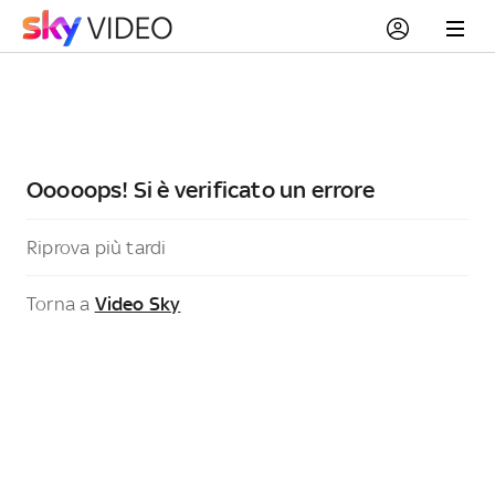
Ooooops! Si è verificato un errore
Riprova più tardi
Torna a
Video Sky