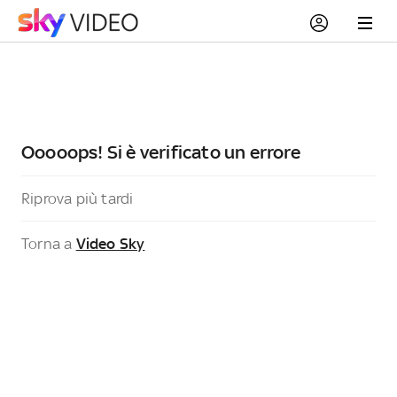
Ooooops! Si è verificato un errore
Riprova più tardi
Torna a
Video Sky