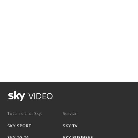
VIDEO
Tutti i siti di Sky:
Servizi:
SKY SPORT
SKY TV
SKY TG 24
SKY BUSINESS