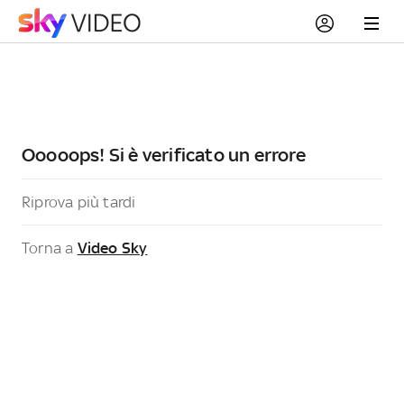
Ooooops! Si è verificato un errore
Riprova più tardi
Torna a
Video Sky