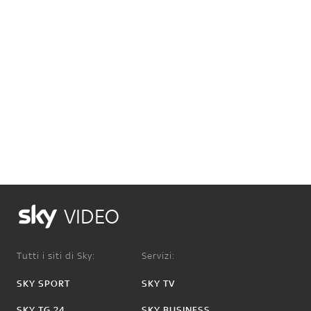
VIDEO
Tutti i siti di Sky:
Servizi:
SKY SPORT
SKY TV
SKY TG 24
SKY BUSINESS