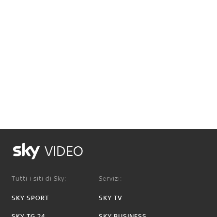
VIDEO
Tutti i siti di Sky:
Servizi:
SKY SPORT
SKY TV
SKY TG 24
SKY BUSINESS