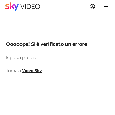
Ooooops! Si è verificato un errore
Riprova più tardi
Torna a
Video Sky