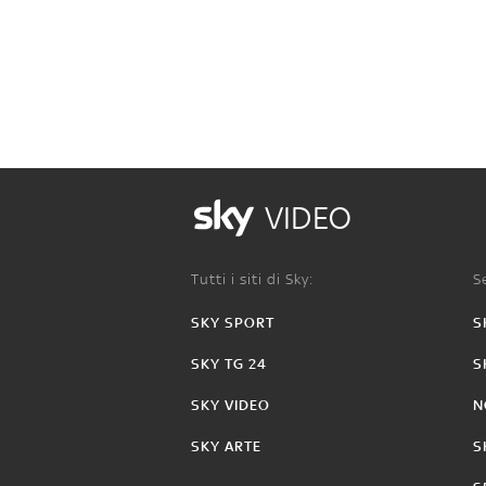
VIDEO
Tutti i siti di Sky:
Se
SKY SPORT
S
SKY TG 24
S
SKY VIDEO
N
SKY ARTE
S