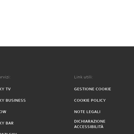
rvizi:
Link utili:
KY TV
GESTIONE COOKIE
KY BUSINESS
COOKIE POLICY
OW
NOTE LEGALI
DICHIARAZIONE
KY BAR
ACCESSIBILITÀ