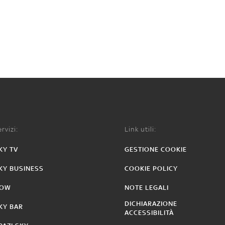
rvizi:
Link utili:
KY TV
GESTIONE COOKIE
KY BUSINESS
COOKIE POLICY
OW
NOTE LEGALI
DICHIARAZIONE
KY BAR
ACCESSIBILITÀ