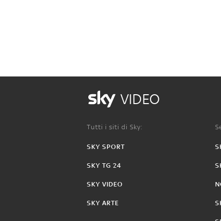
VIDEO
Tutti i siti di Sky:
Se
SKY SPORT
S
SKY TG 24
S
SKY VIDEO
N
SKY ARTE
S