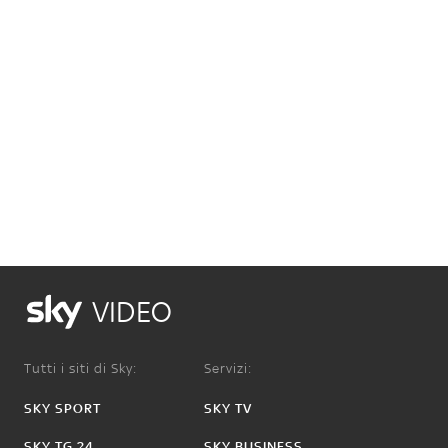
VIDEO
Tutti i siti di Sky:
Servizi:
SKY SPORT
SKY TV
SKY TG 24
SKY BUSINESS