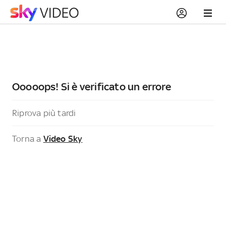
Ooooops! Si è verificato un errore
Riprova più tardi
Torna a
Video Sky