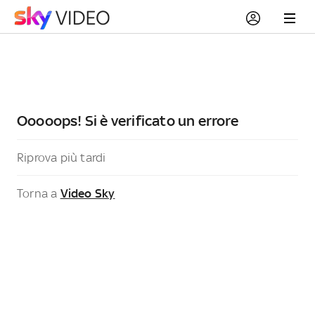
Ooooops! Si è verificato un errore
Riprova più tardi
Torna a
Video Sky