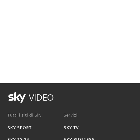
VIDEO
Tutti i siti di Sky:
Servizi:
SKY SPORT
SKY TV
SKY TG 24
SKY BUSINESS