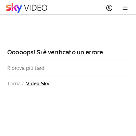
Ooooops! Si è verificato un errore
Riprova più tardi
Torna a
Video Sky