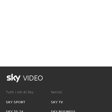
VIDEO
Tutti i siti di Sky:
Servizi:
SKY SPORT
SKY TV
SKY TG 24
SKY BUSINESS