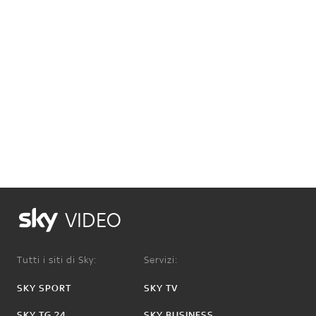
VIDEO
Tutti i siti di Sky:
Servizi:
SKY SPORT
SKY TV
SKY TG 24
SKY BUSINESS