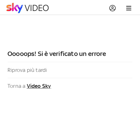
Ooooops! Si è verificato un errore
Riprova più tardi
Torna a
Video Sky