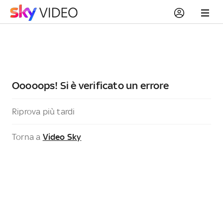
Ooooops! Si è verificato un errore
Riprova più tardi
Torna a
Video Sky