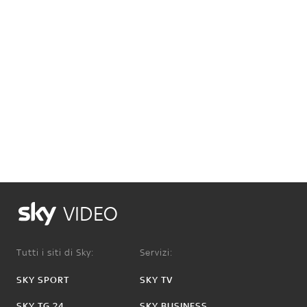
VIDEO
Tutti i siti di Sky:
Servizi:
SKY SPORT
SKY TV
SKY TG 24
SKY BUSINESS