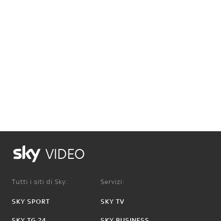
VIDEO
Tutti i siti di Sky:
Servizi:
SKY SPORT
SKY TV
SKY TG 24
SKY BUSINESS