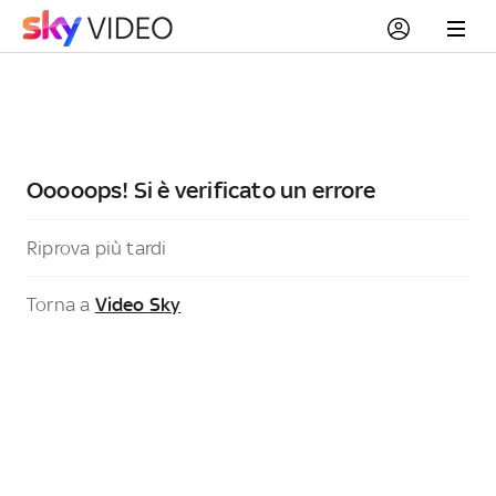
Ooooops! Si è verificato un errore
Riprova più tardi
Torna a
Video Sky