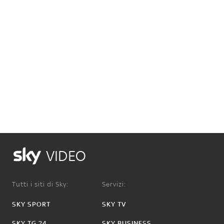
VIDEO
Tutti i siti di Sky:
Servizi:
SKY SPORT
SKY TV
SKY TG 24
SKY BUSINESS