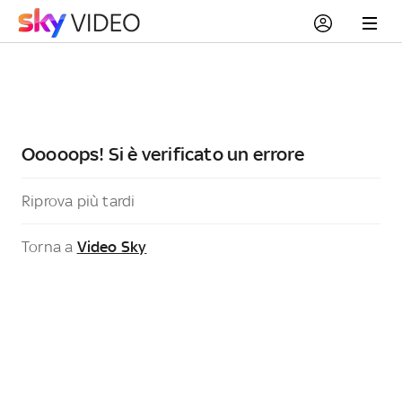
Ooooops! Si è verificato un errore
Riprova più tardi
Torna a
Video Sky