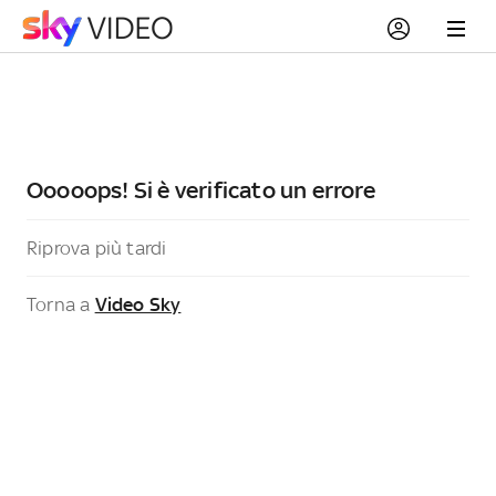
Ooooops! Si è verificato un errore
Riprova più tardi
Torna a
Video Sky