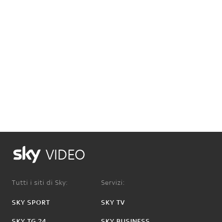
VIDEO
Tutti i siti di Sky:
Servizi:
SKY SPORT
SKY TV
SKY TG 24
SKY BUSINESS