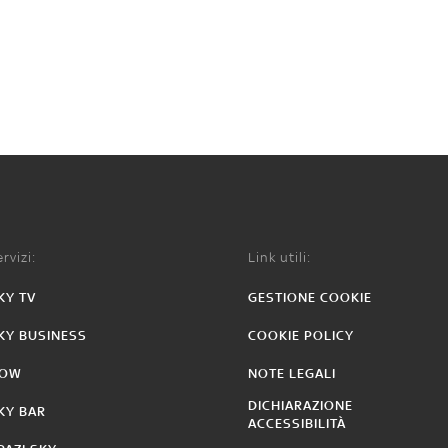
rvizi:
Link utili:
KY TV
GESTIONE COOKIE
KY BUSINESS
COOKIE POLICY
OW
NOTE LEGALI
DICHIARAZIONE
KY BAR
ACCESSIBILITÀ