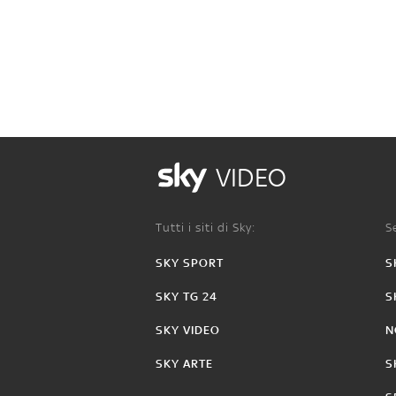
VIDEO
Tutti i siti di Sky:
Se
SKY SPORT
S
SKY TG 24
S
SKY VIDEO
N
SKY ARTE
S