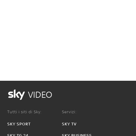
VIDEO
Tutti i siti di Sky:
Servizi:
SKY SPORT
SKY TV
SKY TG 24
SKY BUSINESS