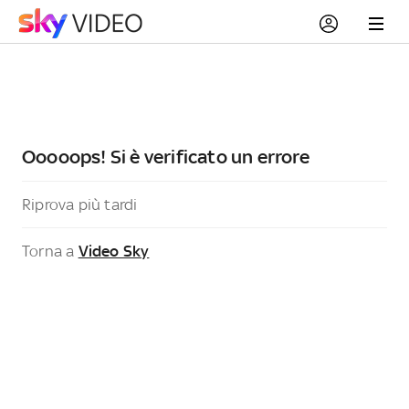
Ooooops! Si è verificato un errore
Riprova più tardi
Torna a
Video Sky