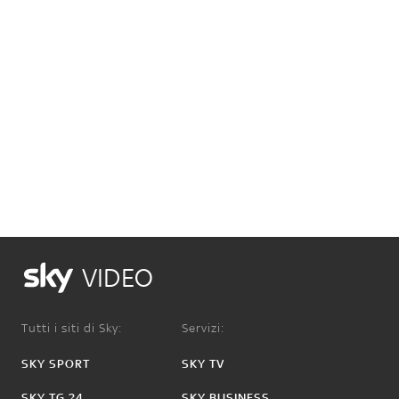
VIDEO
Tutti i siti di Sky:
Servizi:
SKY SPORT
SKY TV
SKY TG 24
SKY BUSINESS