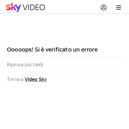
Ooooops! Si è verificato un errore
Riprova più tardi
Torna a
Video Sky