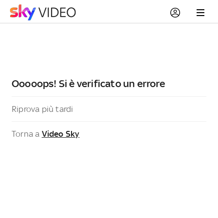
Ooooops! Si è verificato un errore
Riprova più tardi
Torna a
Video Sky