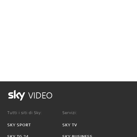
VIDEO
Tutti i siti di Sky:
Servizi:
SKY SPORT
SKY TV
SKY TG 24
SKY BUSINESS