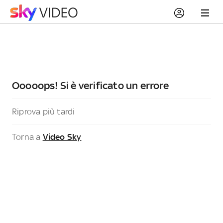
Ooooops! Si è verificato un errore
Riprova più tardi
Torna a
Video Sky