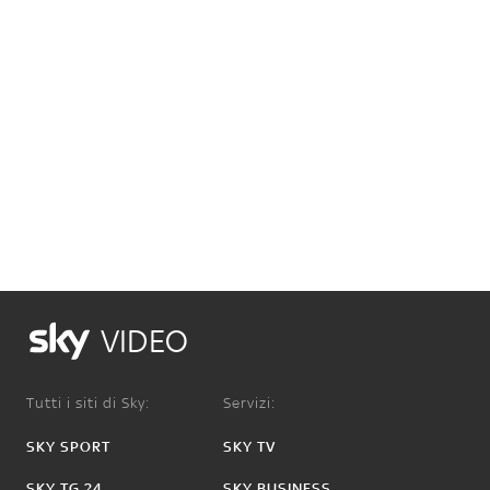
VIDEO
Tutti i siti di Sky:
Servizi:
SKY SPORT
SKY TV
SKY TG 24
SKY BUSINESS