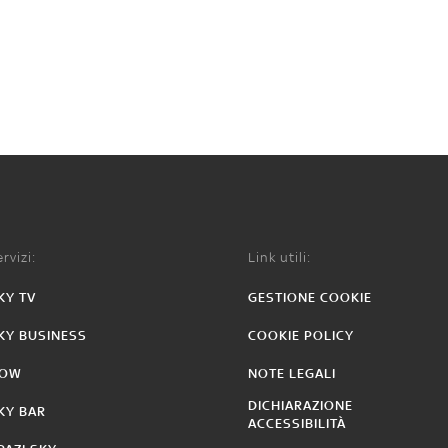
rvizi:
Link utili:
KY TV
GESTIONE COOKIE
KY BUSINESS
COOKIE POLICY
OW
NOTE LEGALI
DICHIARAZIONE
KY BAR
ACCESSIBILITÀ