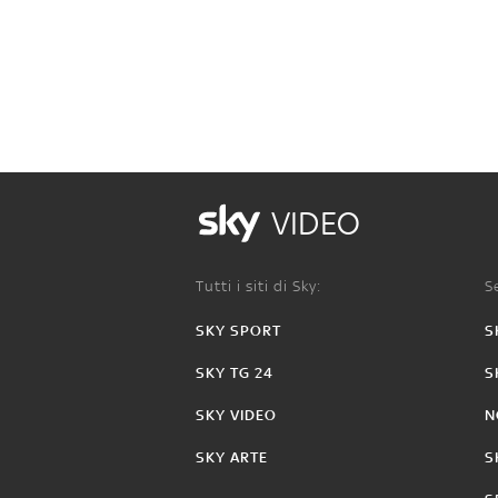
VIDEO
Tutti i siti di Sky:
Se
SKY SPORT
S
SKY TG 24
S
SKY VIDEO
N
SKY ARTE
S