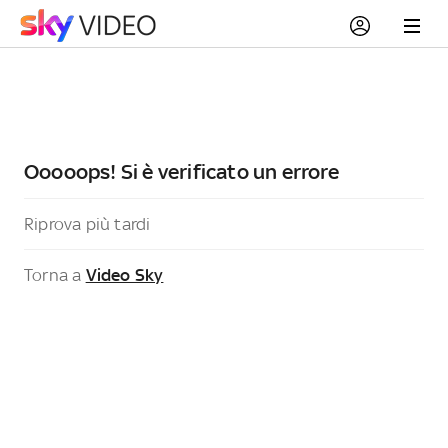
Ooooops! Si è verificato un errore
Riprova più tardi
Torna a
Video Sky