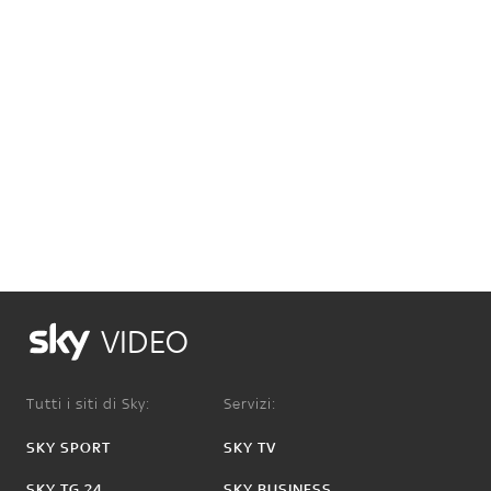
VIDEO
Tutti i siti di Sky:
Servizi:
SKY SPORT
SKY TV
SKY TG 24
SKY BUSINESS